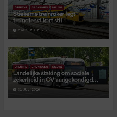
DRENTHE
GRONINGEN
NIEUWS
Stiekeme treinroker legt
treindienst kort stil
2 AUGUSTUS 2026
DRENTHE
GRONINGEN
NIEUWS
Landelijke staking om sociale
zekerheid in OV aangekondigd
voor 9 september
31 JULI 2026