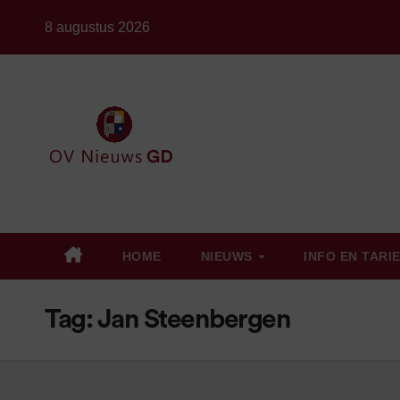
Ga
8 augustus 2026
naar
de
inhoud
HOME
NIEUWS
INFO EN TARI
Tag:
Jan Steenbergen