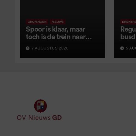
GRONINGEN
NIEUWS
DRENTH
Spoor is klaar, maar
Regu
toch is de trein naar
busd
Leer opnieuw vertraagd
van s
7 AUGUSTUS 2026
5 AU
wijz