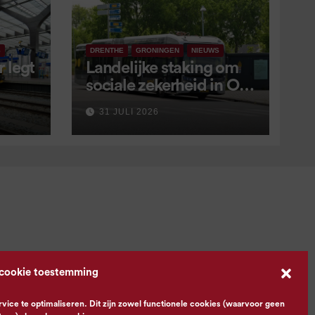
S
DRENTHE
GRONINGEN
NIEUWS
 legt
Landelijke staking om
sociale zekerheid in OV
aangekondigd voor 9
31 JULI 2026
september
 cookie toestemming
ce te optimaliseren. Dit zijn zowel functionele cookies (waarvoor geen