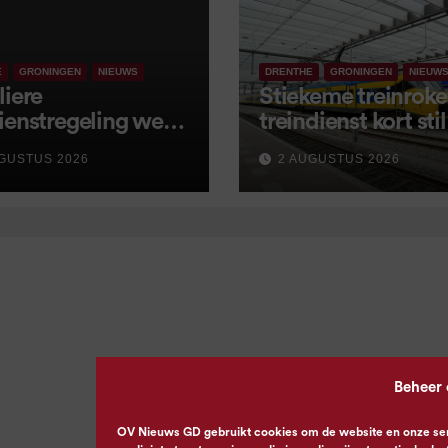
E
GRONINGEN
NIEUWS
DRENTHE
GRONINGEN
NIEUW
liere
Stiekeme treinroker
ienstregeling weer
treindienst kort stil
tart, met kleine
GUSTUS 2026
2 AUGUSTUS 2026
igingen
Beheer
OV Nieuws GD gebruikt cookies om de website en onze servi