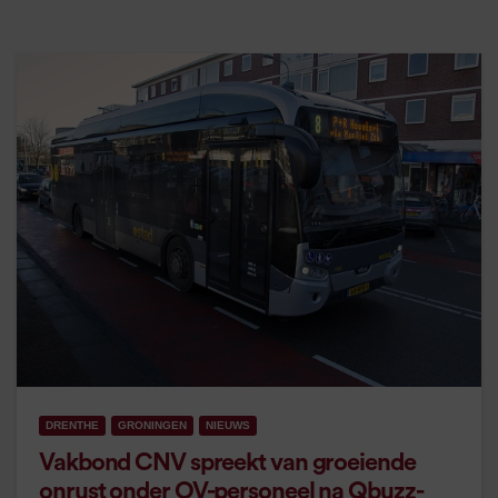
DRENTHE
GRONINGEN
NIEUWS
Vakbond CNV spreekt van groeiende
onrust onder OV-personeel na Qbuzz-