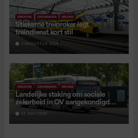
DRENTHE
GRONINGEN
NIEUWS
Stiekeme treinroker legt
treindienst kort stil
2 AUGUSTUS 2026
DRENTHE
GRONINGEN
NIEUWS
Landelijke staking om sociale
zekerheid in OV aangekondigd
voor 9 september
31 JULI 2026