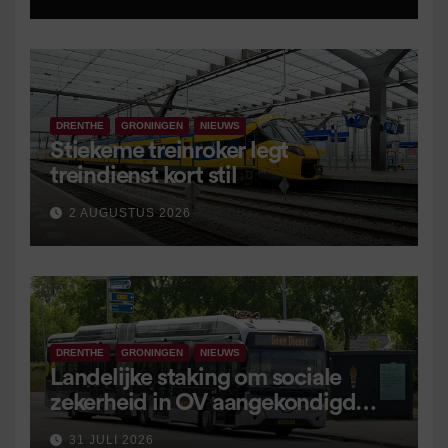
DRENTHE
GRONINGEN
NIEUWS
Stiekeme treinroker legt
treindienst kort stil
2 AUGUSTUS 2026
DRENTHE
GRONINGEN
NIEUWS
Landelijke staking om sociale
zekerheid in OV aangekondigd
voor 9 september
31 JULI 2026