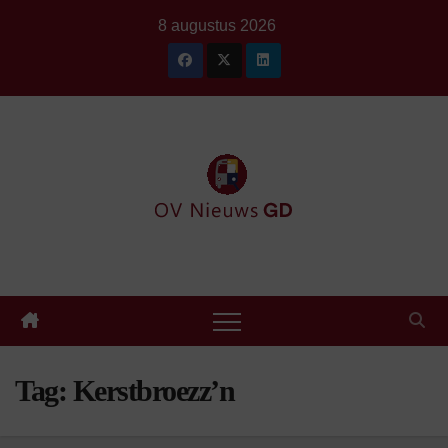
Ga
8 augustus 2026
naar
de
inhoud
Tag:
Kerstbroezz’n