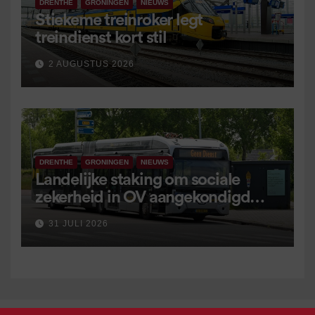
DRENTHE
GRONINGEN
NIEUWS
Stiekeme treinroker legt
treindienst kort stil
2 AUGUSTUS 2026
DRENTHE
GRONINGEN
NIEUWS
Landelijke staking om sociale
zekerheid in OV aangekondigd
voor 9 september
31 JULI 2026