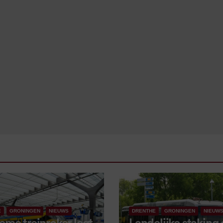
E
GRONINGEN
NIEUWS
DRENTHE
GRONINGEN
NIEUW