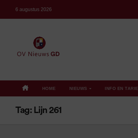
Ga
6 augustus 2026
naar
de
inhoud
HOME
NIEUWS
INFO EN TARI
Tag:
Lijn 261