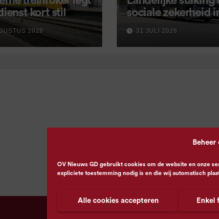
eme treinroker legt
Landelijke staking
dienst kort stil
sociale zekerheid 
aangekondigd voor
GUSTUS 2026
31 JULI 2026
september
Beheer
OV Nieuws GD gebruikt cookies om de website en onze servi
expliciete toestemming nodig is en die wij automatisch plaa
Alle cookies accepteren
Enkel 
© OV Nieuws GD -
Privacyverklaring