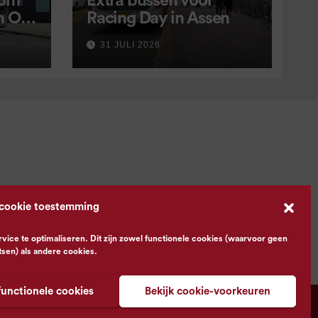
 om
Extra bussen voor
in OV
Racing Day in Assen
 9
31 JULI 2026
 cookie toestemming
ce te optimaliseren. Dit zijn zowel functionele cookies (waarvoor geen
tsen) als andere cookies.
functionele cookies
Bekijk cookie-voorkeuren