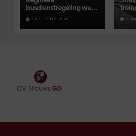
Reguliere
Stiek
busdienstregeling weer
trein
van start, met kleine
5 AUGUSTUS 2026
2 AU
wijzigingen