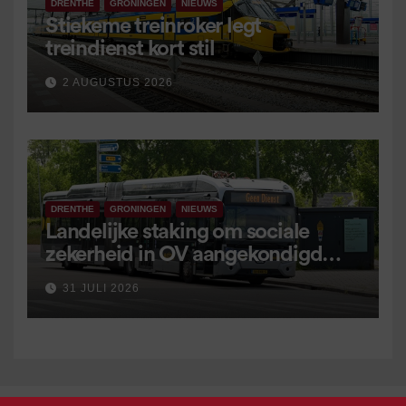
DRENTHE
GRONINGEN
NIEUWS
Stiekeme treinroker legt
treindienst kort stil
2 AUGUSTUS 2026
DRENTHE
GRONINGEN
NIEUWS
Landelijke staking om sociale
zekerheid in OV aangekondigd
voor 9 september
31 JULI 2026