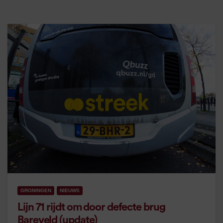
GRONINGEN
NIEUWS
Lijn 71 rijdt om door defecte brug
Bareveld (update)