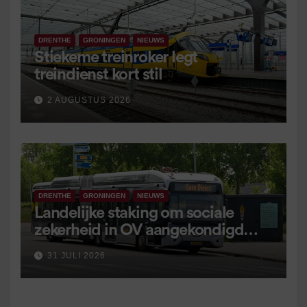
DRENTHE
GRONINGEN
NIEUWS
Stiekeme treinroker legt
treindienst kort stil
2 AUGUSTUS 2026
DRENTHE
GRONINGEN
NIEUWS
Landelijke staking om sociale
zekerheid in OV aangekondigd
voor 9 september
31 JULI 2026