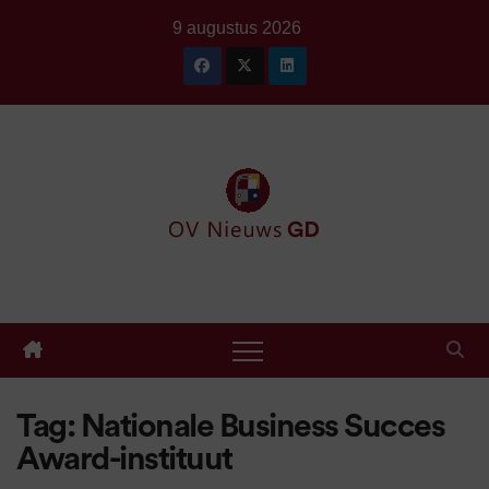
Ga
9 augustus 2026
naar
de
inhoud
Tag:
Nationale Business Succes
Award-instituut