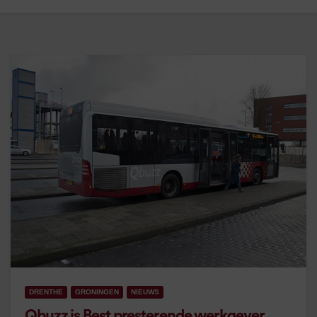
DRENTHE
GRONINGEN
NIEUWS
Qbuzz is Best presterende werkgever