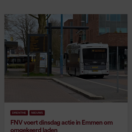
DRENTHE
NIEUWS
FNV voert dinsdag actie in Emmen om
omgekeerd laden