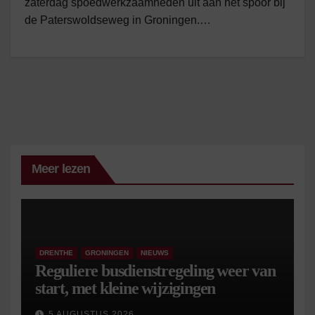
zaterdag spoedwerkzaamheden uit aan het spoor bij
de Paterswoldseweg in Groningen.…
Meer lezen
DRENTHE
GRONINGEN
NIEUWS
Reguliere busdienstregeling weer van
start, met kleine wijzigingen
5 AUGUSTUS 2026