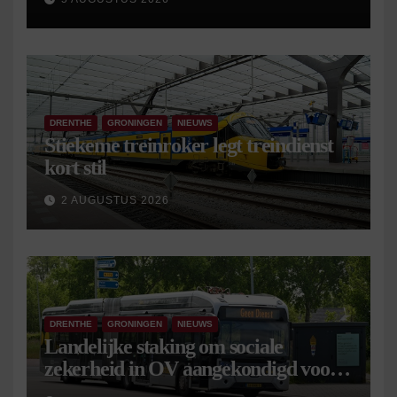
DRENTHE
GRONINGEN
NIEUWS
Stiekeme treinroker legt treindienst
kort stil
2 AUGUSTUS 2026
DRENTHE
GRONINGEN
NIEUWS
Landelijke staking om sociale
zekerheid in OV aangekondigd voor 9
september