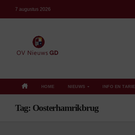
Ga
7 augustus 2026
naar
de
inhoud
HOME
NIEUWS
INFO EN TARI
Tag:
Oosterhamrikbrug