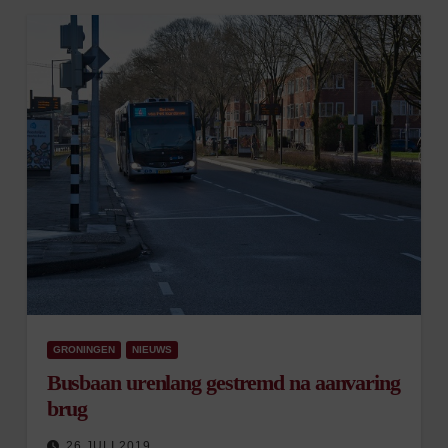
GRONINGEN
NIEUWS
Busbaan urenlang gestremd na aanvaring
brug
26 JULI 2019