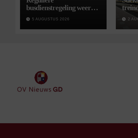
Reguliere
Stiek
busdienstregeling weer
treind
van start, met kleine
5 AUGUSTUS 2026
2 AU
wijzigingen