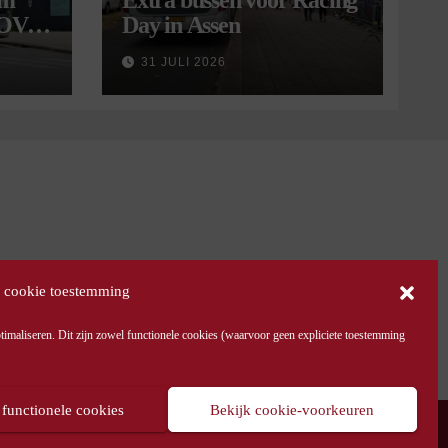
om
Extra bussen voor Racing
 OV
Day in Assen
9
31 JULI 2026
 cookie toestemming
maliseren. Dit zijn zowel functionele cookies (waarvoor geen expliciete toestemming
 functionele cookies
Bekijk cookie-voorkeuren