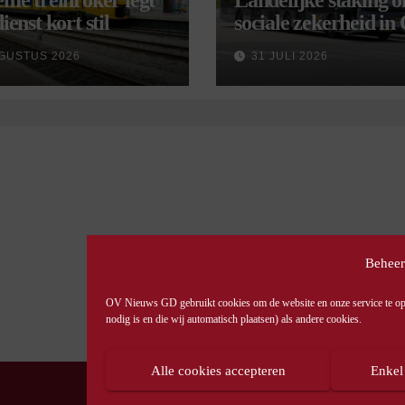
eme treinroker legt
Landelijke staking 
ienst kort stil
sociale zekerheid in
aangekondigd voor 
GUSTUS 2026
31 JULI 2026
september
Beheer
OV Nieuws GD gebruikt cookies om de website en onze service te opti
nodig is en die wij automatisch plaatsen) als andere cookies.
Alle cookies accepteren
Enkel
© OV Nieuws GD -
Privacyverklaring