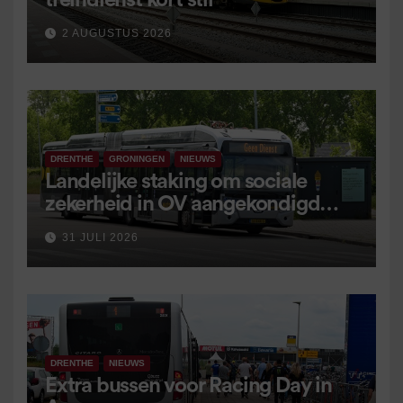
treindienst kort stil
2 AUGUSTUS 2026
DRENTHE
GRONINGEN
NIEUWS
Landelijke staking om sociale
zekerheid in OV aangekondigd
voor 9 september
31 JULI 2026
DRENTHE
NIEUWS
Extra bussen voor Racing Day in