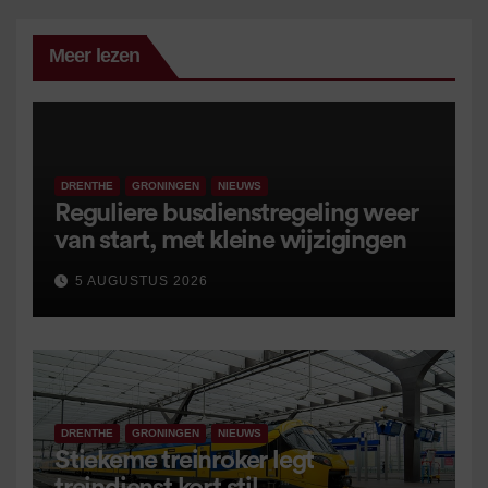
Meer lezen
DRENTHE
GRONINGEN
NIEUWS
Reguliere busdienstregeling weer
van start, met kleine wijzigingen
5 AUGUSTUS 2026
DRENTHE
GRONINGEN
NIEUWS
Stiekeme treinroker legt