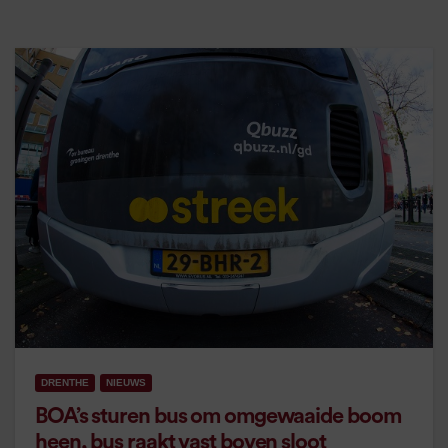
DRENTHE
NIEUWS
BOA’s sturen bus om omgewaaide boom
heen, bus raakt vast boven sloot