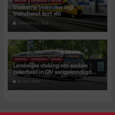
DRENTHE
GRONINGEN
NIEUWS
Stiekeme treinroker legt
treindienst kort stil
2 AUGUSTUS 2026
DRENTHE
GRONINGEN
NIEUWS
Landelijke staking om sociale
zekerheid in OV aangekondigd
voor 9 september
31 JULI 2026