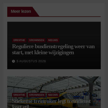
Meer lezen
DRENTHE
GRONINGEN
NIEUWS
Reguliere busdienstregeling weer van
start, met kleine wijzigingen
5 AUGUSTUS 2026
DRENTHE
GRONINGEN
NIEUWS
Stiekeme treinroker legt treindienst
kort stil