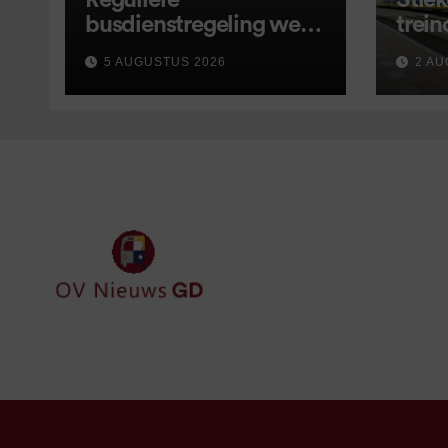
Reguliere
Stiek
busdienstregeling weer
trein
van start, met kleine
5 AUGUSTUS 2026
2 AU
wijzigingen