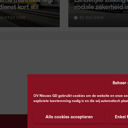
eme treinroker legt
Landelijke staking
dienst kort stil
sociale zekerheid 
aangekondigd voor
GUSTUS 2026
31 JULI 2026
september
Beheer
OV Nieuws GD gebruikt cookies om de website en onze servi
expliciete toestemming nodig is en die wij automatisch plaa
Alle cookies accepteren
Enkel 
© OV Nieuws GD -
Privacyverklaring