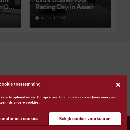
 om
Extra bussen voor
in OV
Racing Day in Assen
 9
31 JULI 2026
 cookie toestemming
ce te optimaliseren. Dit zijn zowel functionele cookies (waarvoor geen
tsen) als andere cookies.
functionele cookies
Bekijk cookie-voorkeuren