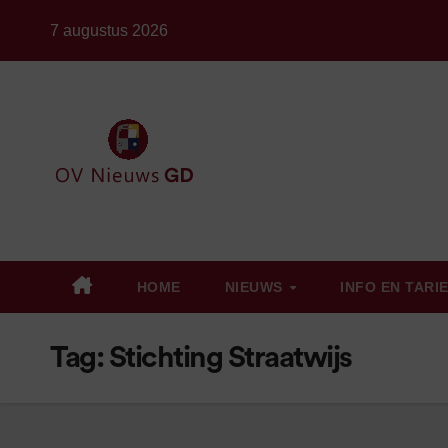
Ga
7 augustus 2026
naar
de
inhoud
HOME
NIEUWS
INFO EN TARI
Tag:
Stichting Straatwijs