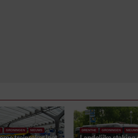
E
GRONINGEN
NIEUWS
DRENTHE
GRONINGEN
NIEUW