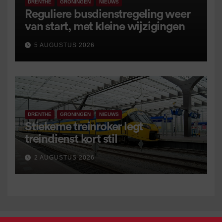
DRENTHE
GRONINGEN
NIEUWS
Reguliere busdienstregeling weer
van start, met kleine wijzigingen
5 AUGUSTUS 2026
DRENTHE
GRONINGEN
NIEUWS
Stiekeme treinroker legt
treindienst kort stil
2 AUGUSTUS 2026