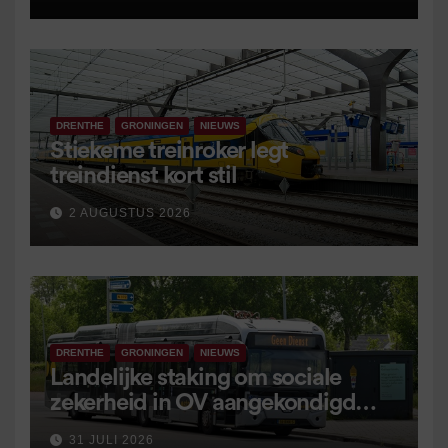
DRENTHE
GRONINGEN
NIEUWS
Stiekeme treinroker legt
treindienst kort stil
2 AUGUSTUS 2026
DRENTHE
GRONINGEN
NIEUWS
Landelijke staking om sociale
zekerheid in OV aangekondigd
voor 9 september
31 JULI 2026