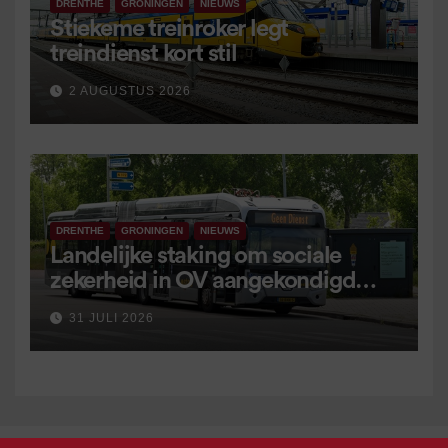
DRENTHE
GRONINGEN
NIEUWS
Stiekeme treinroker legt
treindienst kort stil
2 AUGUSTUS 2026
DRENTHE
GRONINGEN
NIEUWS
Landelijke staking om sociale
zekerheid in OV aangekondigd
voor 9 september
31 JULI 2026