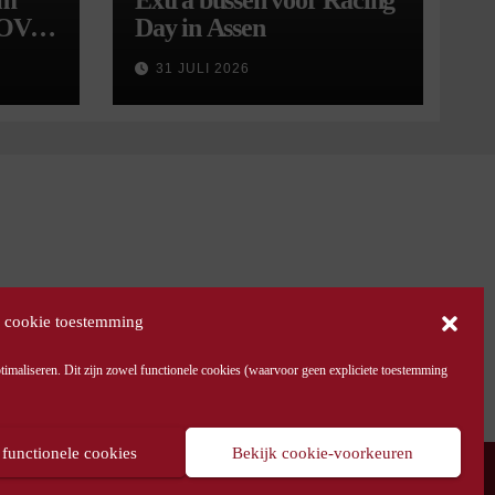
om
Extra bussen voor Racing
 OV
Day in Assen
9
31 JULI 2026
 cookie toestemming
maliseren. Dit zijn zowel functionele cookies (waarvoor geen expliciete toestemming
 functionele cookies
Bekijk cookie-voorkeuren