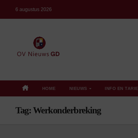
Ga
6 augustus 2026
naar
de
inhoud
HOME
NIEUWS
INFO EN TARI
Tag:
Werkonderbreking