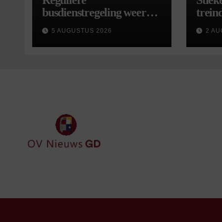
Reguliere
Stiek
busdienstregeling weer
treind
van start, met kleine
5 AUGUSTUS 2026
2 AU
wijzigingen