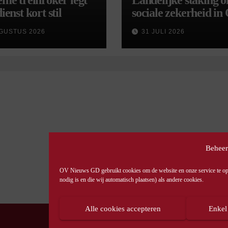
eme treinroker legt
Landelijke staking 
ienst kort stil
sociale zekerheid in
aangekondigd voor 
GUSTUS 2026
31 JULI 2026
september
Beheer
OV Nieuws GD gebruikt cookies om de website en onze service te opti
nodig is en die wij automatisch plaatsen) als andere cookies.
Alle cookies accepteren
Enkel
© OV Nieuws GD -
Privacyverklaring