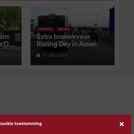
S
DRENTHE
NIEUWS
 om
Extra bussen voor
in OV
Racing Day in Assen
 9
31 JULI 2026
 cookie toestemming