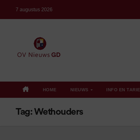
Ga
7 augustus 2026
naar
de
inhoud
HOME
NIEUWS
INFO EN TARI
Tag:
Wethouders