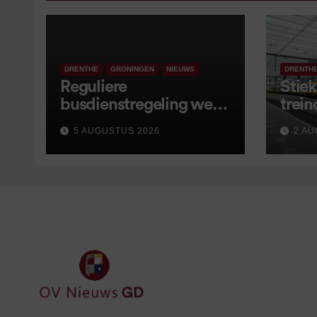
DRENTHE
GRONINGEN
NIEUWS
DRENTH
Reguliere
Stiek
busdienstregeling weer
trein
van start, met kleine
5 AUGUSTUS 2026
2 AU
wijzigingen