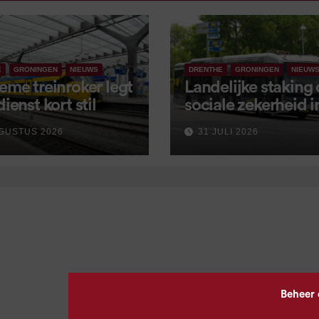
E
GRONINGEN
NIEUWS
DRENTHE
GRONINGEN
NIEUW
eme treinroker legt
Landelijke staking
dienst kort stil
sociale zekerheid 
aangekondigd voor
GUSTUS 2026
31 JULI 2026
september
Beheer