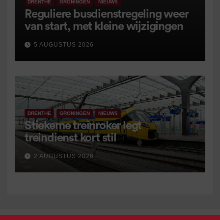
DRENTHE
GRONINGEN
NIEUWS
Reguliere busdienstregeling weer
van start, met kleine wijzigingen
5 AUGUSTUS 2026
DRENTHE
GRONINGEN
NIEUWS
Stiekeme treinroker legt
treindienst kort stil
2 AUGUSTUS 2026