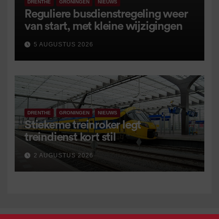
DRENTHE
GRONINGEN
NIEUWS
Reguliere busdienstregeling weer
van start, met kleine wijzigingen
5 AUGUSTUS 2026
DRENTHE
GRONINGEN
NIEUWS
Stiekeme treinroker legt
treindienst kort stil
2 AUGUSTUS 2026