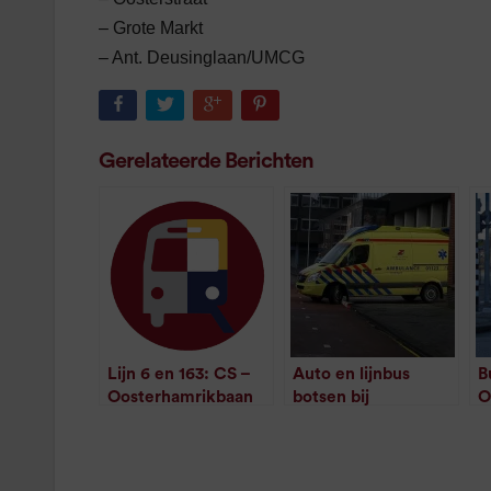
– Grote Markt
– Ant. Deusinglaan/UMCG
Gerelateerde Berichten
Lijn 6 en 163: CS –
Auto en lijnbus
B
Oosterhamrikbaan
botsen bij
O
/
1
minuut leestijd
Oosterhamrikbaan
t
/
1
minuut leestijd
v