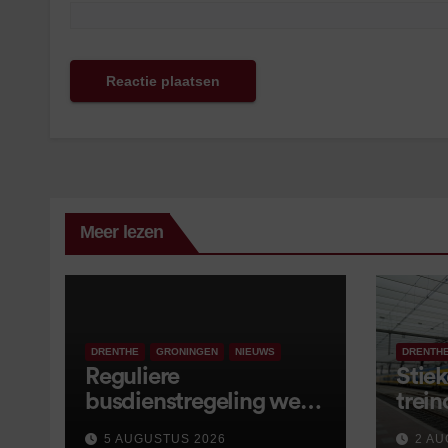
Meer lezen
DRENTHE
GRONINGEN
NIEUWS
DRENTH
Reguliere
Stiek
busdienstregeling weer
trein
van start, met kleine
5 AUGUSTUS 2026
2 AU