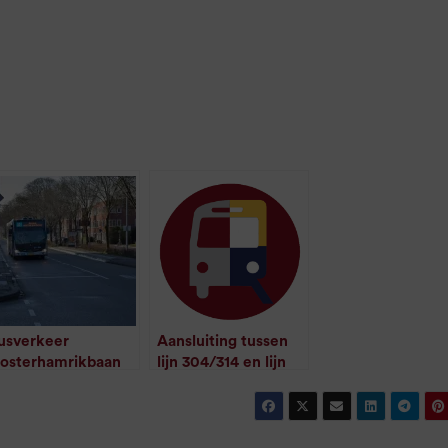
usverkeer
Aansluiting tussen
osterhamrikbaan
lijn 304/314 en lijn
ijdelijk omgeleid
310 moet beter
/
1
minuut leestijd
anwege aanrijding
/
1
minuut leestijd