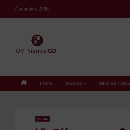
Ga
7 augustus 2026
naar
de
inhoud
HOME
NIEUWS
INFO EN TARI
NIEUWS