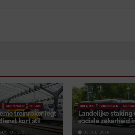
E
GRONINGEN
NIEUWS
DRENTHE
GRONINGEN
NIEUW
eme treinroker legt
Landelijke staking
dienst kort stil
sociale zekerheid 
aangekondigd voor
GUSTUS 2026
31 JULI 2026