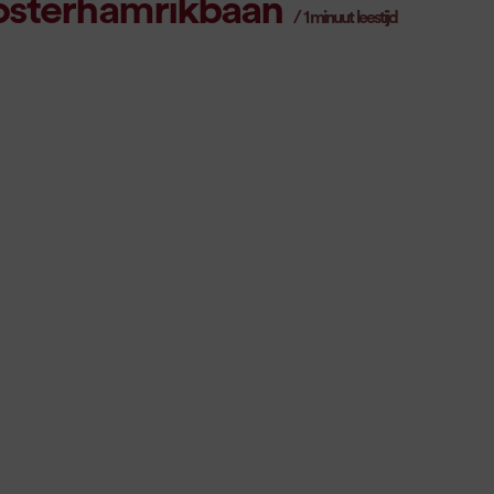
osterhamrikbaan
/
1
minuut leestijd