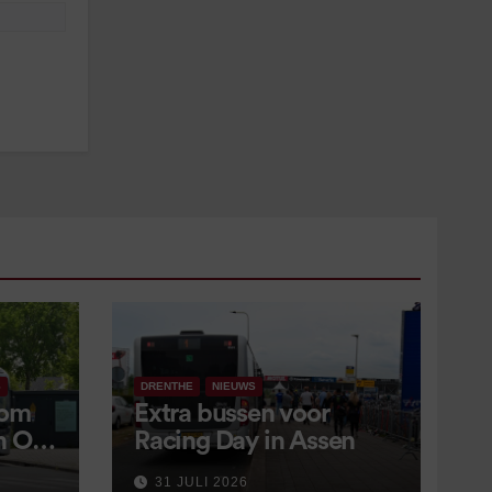
S
DRENTHE
NIEUWS
 om
Extra bussen voor
in OV
Racing Day in Assen
 9
31 JULI 2026