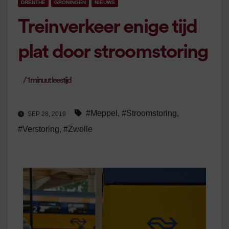
DRENTHE
GRONINGEN
NIEUWS
Treinverkeer enige tijd
plat door stroomstoring
/
1
minuut leestijd
#Meppel
,
#Stroomstoring
,
SEP 28, 2019
#Verstoring
,
#Zwolle