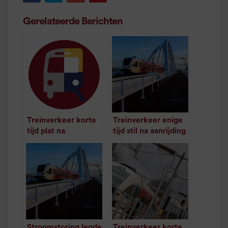
Gerelateerde Berichten
Treinverkeer korte
Treinverkeer enige
tijd plat na
tijd stil na aanrijding
stroomstoring
Leeuwarden
/
1
minuut leestijd
/
1
minuut leestijd
Stroomstoring legde
Treinverkeer korte