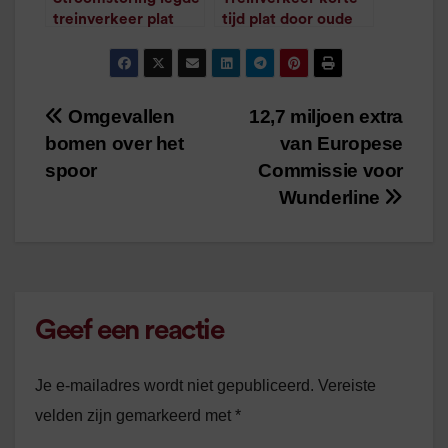
treinverkeer plat
tijd plat door oude
/
1
minuut leestijd
beschadiging
spoorbrug
/
1
minuut leestijd
Omgevallen
12,7 miljoen extra
Bericht
bomen over het
van Europese
navigatie
spoor
Commissie voor
Wunderline
Geef een reactie
Je e-mailadres wordt niet gepubliceerd.
Vereiste
velden zijn gemarkeerd met
*