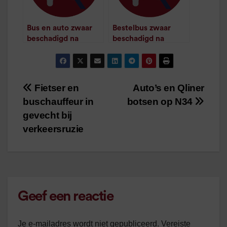
Bus en auto zwaar
Bestelbus zwaar
beschadigd na
beschadigd na
botsing
botsing met lijnbus
/
1
minuut leestijd
/
1
minuut leestijd
Fietser en
Auto’s en Qliner
Bericht
buschauffeur in
botsen op N34
navigatie
gevecht bij
verkeersruzie
Geef een reactie
Je e-mailadres wordt niet gepubliceerd.
Vereiste