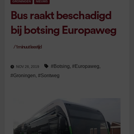
GRONINGEN
NIEUWS
Bus raakt beschadigd
bij botsing Europaweg
/
1
minuut leestijd
#Botsing
,
#Europaweg
,
NOV 26, 2019
#Groningen
,
#Sontweg