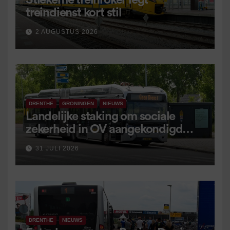
Stiekeme treinroker legt
treindienst kort stil
2 AUGUSTUS 2026
DRENTHE
GRONINGEN
NIEUWS
Landelijke staking om sociale
zekerheid in OV aangekondigd
voor 9 september
31 JULI 2026
DRENTHE
NIEUWS