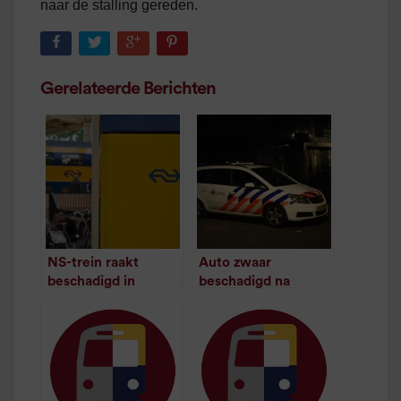
naar de stalling gereden.
Gerelateerde Berichten
NS-trein raakt
Auto zwaar
beschadigd in
beschadigd na
Groningen
botsing met bus
/
1
minuut leestijd
/
1
minuut leestijd