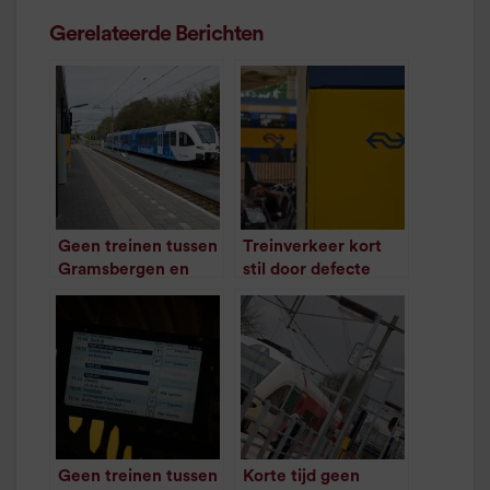
Gerelateerde Berichten
Geen treinen tussen
Treinverkeer kort
Gramsbergen en
stil door defecte
Hardenberg door
trein
/
1
minuut leestijd
aanrijding
/
1
minuut leestijd
Geen treinen tussen
Korte tijd geen