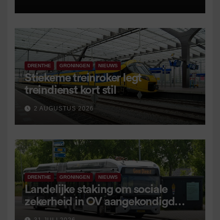
DRENTHE
GRONINGEN
NIEUWS
Stiekeme treinroker legt
treindienst kort stil
2 AUGUSTUS 2026
DRENTHE
GRONINGEN
NIEUWS
Landelijke staking om sociale
zekerheid in OV aangekondigd
voor 9 september