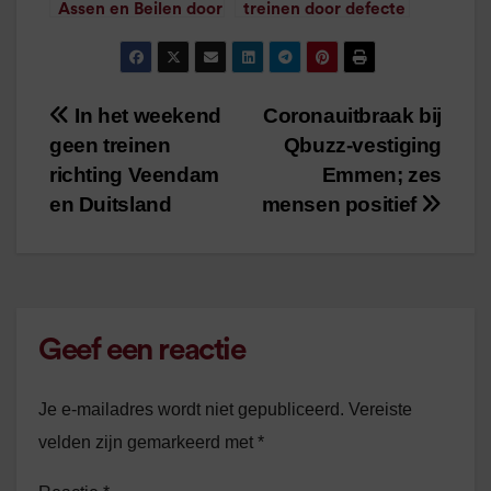
Assen en Beilen door
treinen door defecte
defecte trein
trein
/
1
minuut leestijd
/
1
minuut leestijd
In het weekend
Coronauitbraak bij
Bericht
geen treinen
Qbuzz-vestiging
navigatie
richting Veendam
Emmen; zes
en Duitsland
mensen positief
Geef een reactie
Je e-mailadres wordt niet gepubliceerd.
Vereiste
velden zijn gemarkeerd met
*