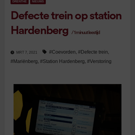
DRENTHE
NIEUWS
Defecte trein op station
Hardenberg
/
1
minuut leestijd
#Coevorden
,
#Defecte trein
,
MRT 7, 2021
#Mariënberg
,
#Station Hardenberg
,
#Verstoring