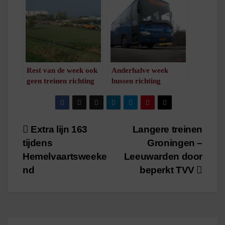
/
1
minuut leestijd
Rest van de week ook
Anderhalve week
geen treinen richting
bussen richting
Leeuwarden
Leeuwarden
/
1
minuut leestijd
/
1
minuut leestijd
Bericht
Extra lijn 163
Langere treinen
tijdens
Groningen –
navigatie
Hemelvaartsweeke
Leeuwarden door
nd
beperkt TVV