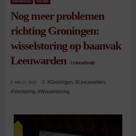
GRONINGEN
NIEUWS
Nog meer problemen
richting Groningen:
wisselstoring op baanvak
Leeuwarden
/
1
minuut leestijd
#Groningen
,
#Leeuwarden
,
MEI 15, 2022
#Verstoring
,
#Wisselstoring