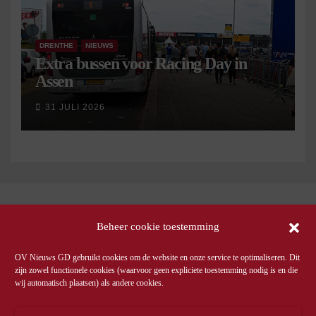
DRENTHE
NIEUWS
Extra bussen voor Racing Day in
Assen
31 JULI 2026
Beheer cookie toestemming
OV Nieuws GD gebruikt cookies om de website en onze service te optimaliseren. Dit
zijn zowel functionele cookies (waarvoor geen expliciete toestemming nodig is en die
wij automatisch plaatsen) als andere cookies.