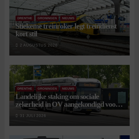
DRENTHE
GRONINGEN
NIEUWS
Stiekeme treinroker legt treindienst
kort stil
2 AUGUSTUS 2026
DRENTHE
GRONINGEN
NIEUWS
Landelijke staking om sociale
zekerheid in OV aangekondigd voor 9
september
31 JULI 2026