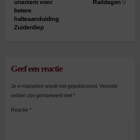
navigatie
unaniem voor
Raildagen
betere
halteaanduiding
Zuiderdiep
Geef een reactie
Je e-mailadres wordt niet gepubliceerd.
Vereiste
velden zijn gemarkeerd met
*
Reactie
*