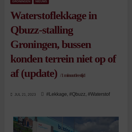
GRONINGEN
NIEUWS
Waterstoflekkage in
Qbuzz-stalling
Groningen, bussen
konden terrein niet op of
af (update)
/
1
minuut leestijd
#Lekkage
,
#Qbuzz
,
#Waterstof
JUL 21, 2023