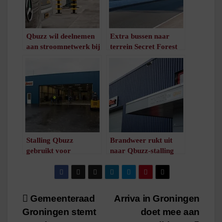
Qbuzz wil deelnemen
Extra bussen naar
aan stroomnetwerk bij
terrein Secret Forest
stalling in Groningen
Festival
/
1
minuut leestijd
/
1
minuut leestijd
Stalling Qbuzz
Brandweer rukt uit
gebruikt voor
naar Qbuzz-stalling
brandweeroefeningen
om doorsmeulende
/
1
minuut leestijd
peuken
/
1
minuut leestijd
Bericht
Gemeenteraad
Arriva in Groningen
Groningen stemt
doet mee aan