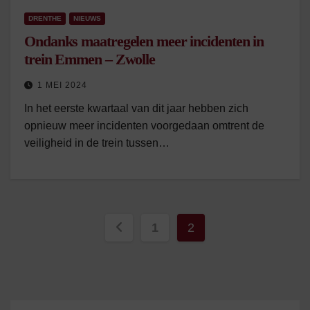
DRENTHE
NIEUWS
Ondanks maatregelen meer incidenten in
trein Emmen – Zwolle
1 MEI 2024
In het eerste kwartaal van dit jaar hebben zich
opnieuw meer incidenten voorgedaan omtrent de
veiligheid in de trein tussen…
Berichten
1
2
paginering