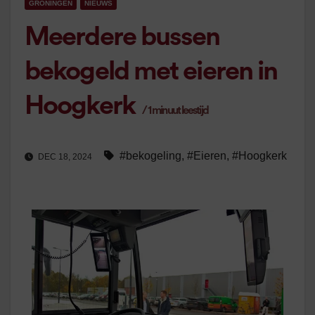
GRONINGEN
NIEUWS
Meerdere bussen
bekogeld met eieren in
Hoogkerk
/
1
minuut leestijd
#bekogeling
,
#Eieren
,
#Hoogkerk
DEC 18, 2024