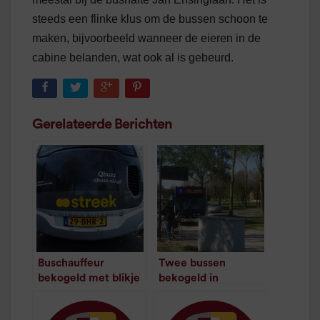
steeds een flinke klus om de bussen schoon te
maken, bijvoorbeeld wanneer de eieren in de
cabine belanden, wat ook al is gebeurd.
Gerelateerde Berichten
Buschauffeur
Twee bussen
bekogeld met blikje
bekogeld in
mais op lijn 74
Lewenborg
/
2
minuten
/
1
minuut leestijd
leestijd