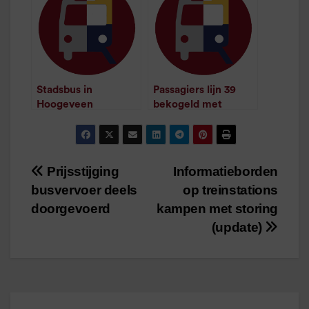
Stadsbus in
Passagiers lijn 39
Hoogeveen
bekogeld met
bekogeld met steen
sneeuwballen
/
1
minuut leestijd
/
1
minuut leestijd
Prijsstijging
Informatieborden
Bericht
busvervoer deels
op treinstations
navigatie
doorgevoerd
kampen met storing
(update)