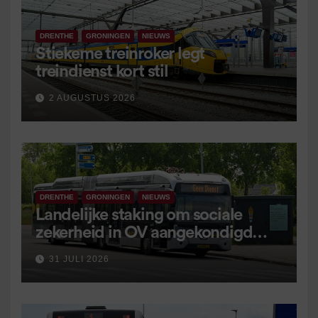
DRENTHE
GRONINGEN
NIEUWS
Stiekeme treinroker legt
treindienst kort stil
2 AUGUSTUS 2026
DRENTHE
GRONINGEN
NIEUWS
Landelijke staking om sociale
zekerheid in OV aangekondigd
voor 9 september
31 JULI 2026