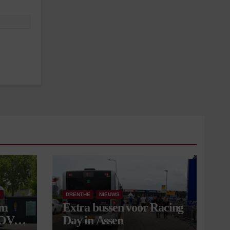
S
DRENTHE
NIEUWS
om
Extra bussen voor Racing
 OV
Day in Assen