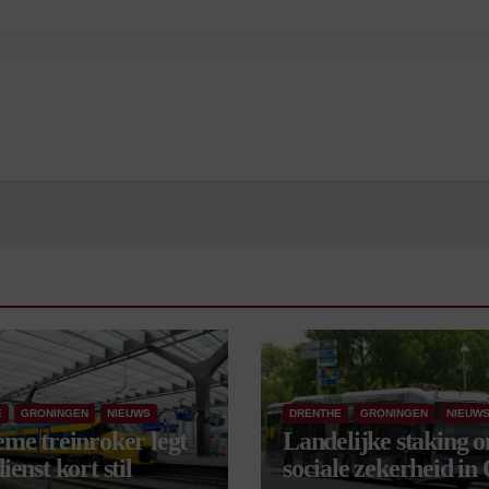
E
GRONINGEN
NIEUWS
DRENTHE
GRONINGEN
NIEUW
eme treinroker legt
Landelijke staking 
ienst kort stil
sociale zekerheid in