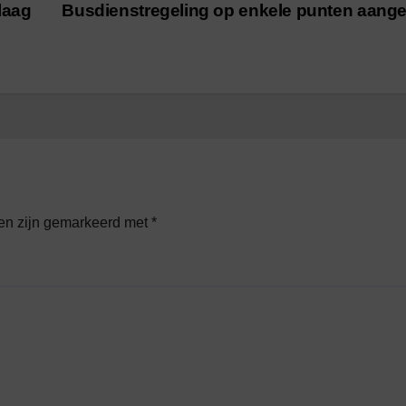
laag
Busdienstregeling op enkele punten aang
den zijn gemarkeerd met
*