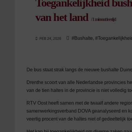
Toegankelijkheid busha
van het land
/
1
minuut leestijd
#Bushalte
,
#Toegankelijkhei
FEB 24, 2026
De bus staat strak langs de nieuwe bushalte Duine
Drenthe scoort van alle Nederlandse provincies he
van de tien haltes in de provincie is niet volledi
RTV Oost heeft samen met de twaalf andere region
samenwerkingsverband DOVA geanalyseerd en komt 
veertig procent van de haltes niet of gedeeltelijk to
Het kan bij toegankelijkheid om diverse zaken ga