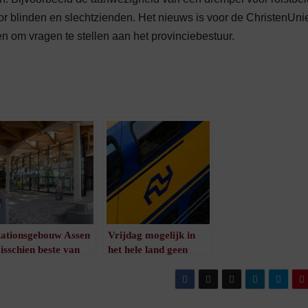
oor blinden en slechtzienden. Het nieuws is voor de ChristenUnie
n om vragen te stellen aan het provinciebestuur.
tationsgebouw Assen
Vrijdag mogelijk in
isschien beste van
het hele land geen
et land
treinen door NS-
/
1
minuut leestijd
staking
/
1
minuut leestijd