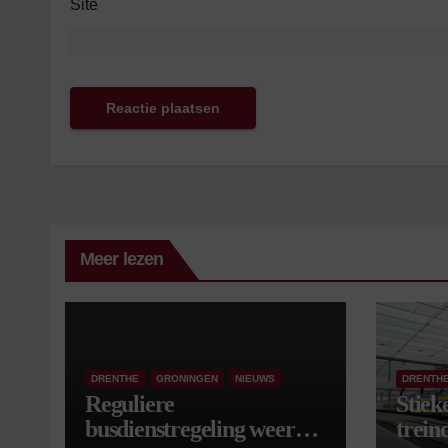
Site
Meer lezen
DRENTHE
GRONINGEN
NIEUWS
DRENTH
Reguliere
Stiek
busdienstregeling weer
treind