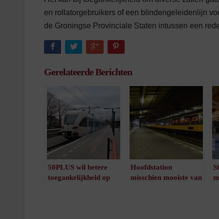
en rollatorgebruikers of een blindengeleidenlijn v
de Groningse Provinciale Staten intussen een rede
Gerelateerde Berichten
50PLUS wil betere
Hoofdstation
S
toegankelijkheid op
misschien mooiste van
m
perron 2 Emmen Zuid
het land
h
/
1
minuut leestijd
/
1
minuut leestijd