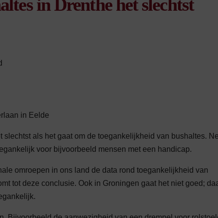
ltes in Drenthe het slechtst
d
rlaan in Eelde
t slechtst als het gaat om de toegankelijkheid van bushaltes. 
g toegankelijk voor bijvoorbeeld mensen met een handicap.
ale omroepen in ons land de data rond toegankelijkheid van
tot deze conclusie. Ook in Groningen gaat het niet goed; daa
egankelijk.
an. Bijvoorbeeld de aanwezigheid van een drempel voor rolstoel