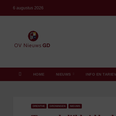
Ga
6 augustus 2026
naar
de
inhoud
HOME
NIEUWS
INFO EN TARIE
DRENTHE
GRONINGEN
NIEUWS