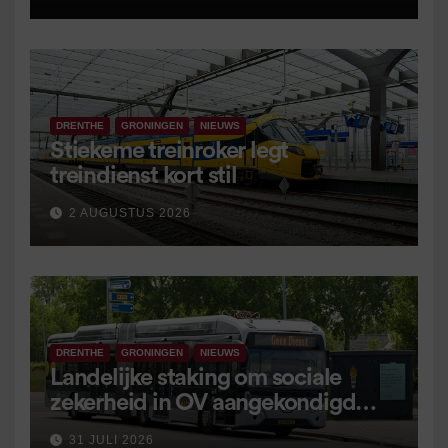
DRENTHE
GRONINGEN
NIEUWS
Stiekeme treinroker legt
treindienst kort stil
2 AUGUSTUS 2026
DRENTHE
GRONINGEN
NIEUWS
Landelijke staking om sociale
zekerheid in OV aangekondigd
voor 9 september
31 JULI 2026