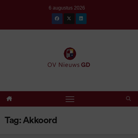
Ga
6 augustus 2026
naar
de
inhoud
Tag:
Akkoord