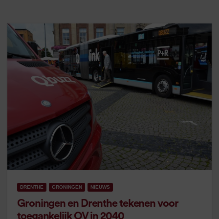
DRENTHE
GRONINGEN
NIEUWS
Groningen en Drenthe tekenen voor
toegankelijk OV in 2040