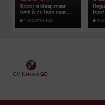
GRONINGEN
NIEUWS
DRENTH
Spoor is klaar, maar
Regu
toch is de trein naar
busd
Leer opnieuw vertraagd
van s
7 AUGUSTUS 2026
5 AU
wijz