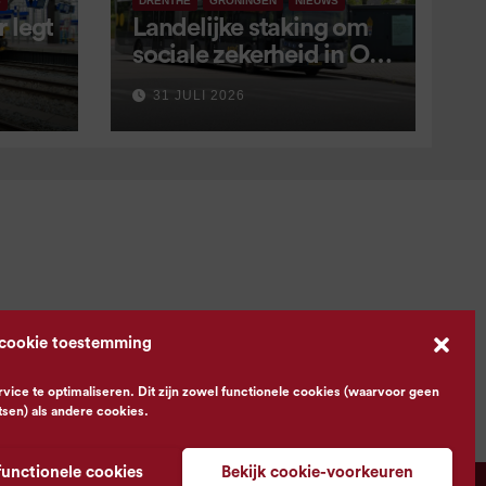
S
DRENTHE
GRONINGEN
NIEUWS
 legt
Landelijke staking om
sociale zekerheid in OV
aangekondigd voor 9
31 JULI 2026
september
 cookie toestemming
ce te optimaliseren. Dit zijn zowel functionele cookies (waarvoor geen
tsen) als andere cookies.
functionele cookies
Bekijk cookie-voorkeuren