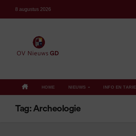
Ga
8 augustus 2026
naar
de
inhoud
HOME
NIEUWS
INFO EN TARI
Tag:
Archeologie