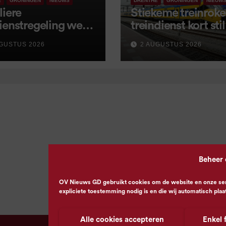
E
GRONINGEN
NIEUWS
DRENTHE
GRONINGEN
NIEUW
liere
Stiekeme treinroker
ienstregeling weer
treindienst kort stil
tart, met kleine
GUSTUS 2026
2 AUGUSTUS 2026
igingen
Beheer
OV Nieuws GD gebruikt cookies om de website en onze servi
expliciete toestemming nodig is en die wij automatisch plaa
Alle cookies accepteren
Enkel 