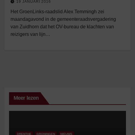
19 JANUARI 2016
Het GroenLinks-raadslid Alex Temmingh zei
maandagavond in de gemeenteraadsvergadering
van Zuidhorn dat het OV-bureau de klachten van
reizigers van lijn…
Meer lezen
DRENTHE
GRONINGEN
NIEUWS