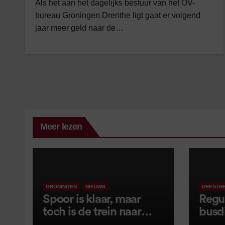
Als het aan het dagelijks bestuur van het OV-
bureau Groningen Drenthe ligt gaat er volgend
jaar meer geld naar de…
Meer lezen
GRONINGEN
NIEUWS
DRENTH
Spoor is klaar, maar
Regu
toch is de trein naar
busd
Leer opnieuw vertraagd
van s