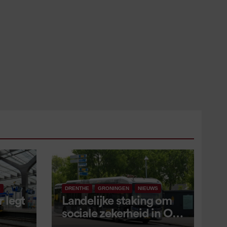
S
DRENTHE
GRONINGEN
NIEUWS
 legt
Landelijke staking om
sociale zekerheid in OV
aangekondigd voor 9