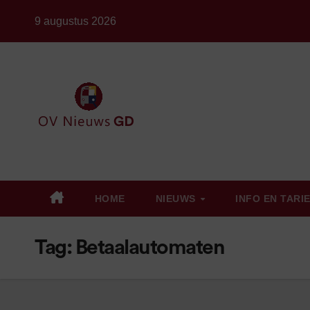
Ga
9 augustus 2026
naar
de
inhoud
HOME
NIEUWS
INFO EN TARI
Tag:
Betaalautomaten