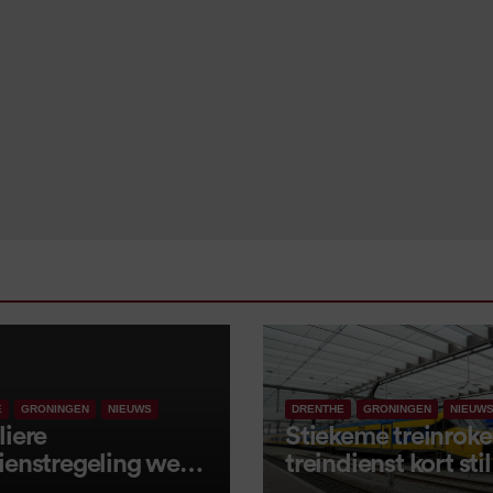
E
GRONINGEN
NIEUWS
DRENTHE
GRONINGEN
NIEUW
liere
Stiekeme treinroker
ienstregeling weer
treindienst kort stil
tart, met kleine