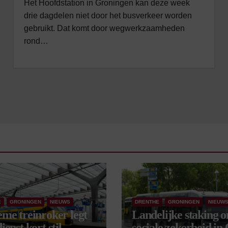
Het Hoofdstation in Groningen kan deze week
drie dagdelen niet door het busverkeer worden
gebruikt. Dat komt door wegwerkzaamheden
rond…
E
GRONINGEN
NIEUWS
DRENTHE
GRONINGEN
NIEUW
eme treinroker legt
Landelijke staking 
ienst kort stil
sociale zekerheid in