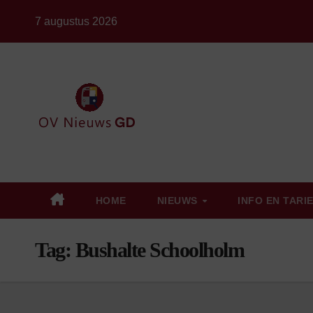
Ga
7 augustus 2026
naar
de
inhoud
HOME
NIEUWS
INFO EN TARI
Tag:
Bushalte Schoolholm