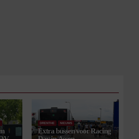
S
DRENTHE
NIEUWS
om
Extra bussen voor Racing
 OV
Day in Assen