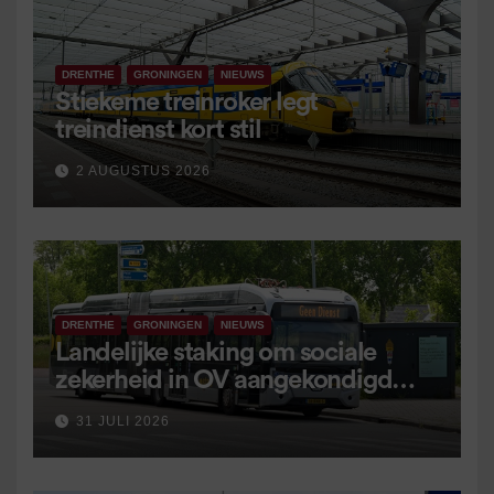
DRENTHE
GRONINGEN
NIEUWS
Stiekeme treinroker legt
treindienst kort stil
2 AUGUSTUS 2026
DRENTHE
GRONINGEN
NIEUWS
Landelijke staking om sociale
zekerheid in OV aangekondigd
voor 9 september
31 JULI 2026