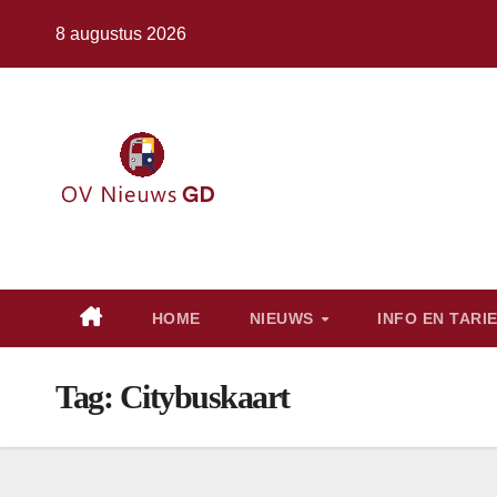
Ga
8 augustus 2026
naar
de
inhoud
HOME
NIEUWS
INFO EN TARI
Tag:
Citybuskaart