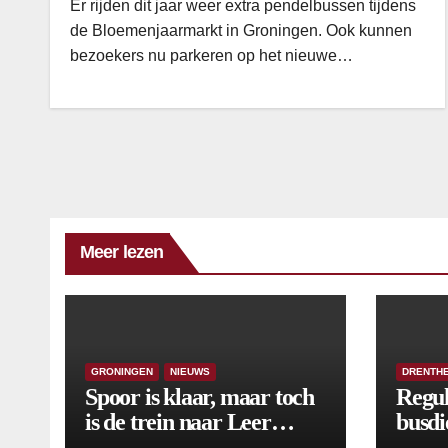
Er rijden dit jaar weer extra pendelbussen tijdens
de Bloemenjaarmarkt in Groningen. Ook kunnen
bezoekers nu parkeren op het nieuwe…
Meer lezen
GRONINGEN
NIEUWS
DRENTH
Spoor is klaar, maar toch
Regul
is de trein naar Leer
busdi
opnieuw vertraagd
van s