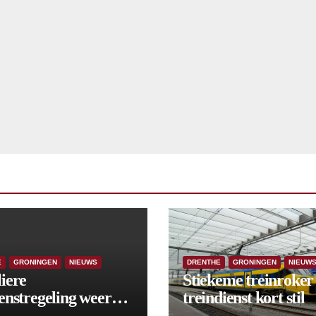
E
GRONINGEN
NIEUWS
DRENTHE
GRONINGEN
NIEUW
iere
Stiekeme treinroker 
enstregeling weer
treindienst kort stil
tart, met kleine