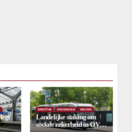
S
DRENTHE
GRONINGEN
NIEUWS
legt
Landelijke staking om
sociale zekerheid in OV
aangekondigd voor 9