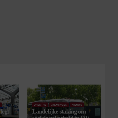
S
DRENTHE
GRONINGEN
NIEUWS
legt
Landelijke staking om