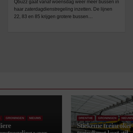
Qbuzz gaat vanaf woensdag weer meer bussen in
haar zaterdagdienstregeling inzetten. De lijnen
22, 83 en 85 krijgen grotere bussen…
E
GRONINGEN
NIEUWS
DRENTHE
GRONINGEN
NIEUW
iere
Stiekeme treinroker 