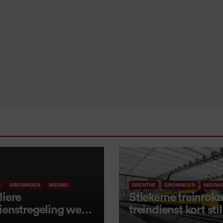
E
GRONINGEN
NIEUWS
DRENTHE
GRONINGEN
NIEUW
liere
Stiekeme treinroker
ienstregeling weer
treindienst kort stil
tart, met kleine