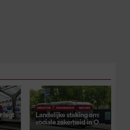
S
DRENTHE
GRONINGEN
NIEUWS
 legt
Landelijke staking om
sociale zekerheid in OV
aangekondigd voor 9