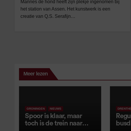
Mannes de hond heeft zijn plekje ingenomen bij
het station van Assen. Het kunstwerk is een
creatie van Q.S. Serafijn…
Meer lezen
GRONINGEN
NIEUWS
DRENTH
Spoor is klaar, maar
Regu
toch is de trein naar
busd
Leer opnieuw vertraagd
van s