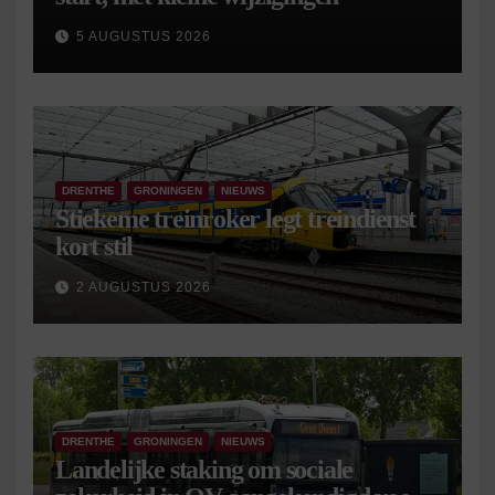
5 AUGUSTUS 2026
DRENTHE
GRONINGEN
NIEUWS
Stiekeme treinroker legt treindienst
kort stil
2 AUGUSTUS 2026
DRENTHE
GRONINGEN
NIEUWS
Landelijke staking om sociale