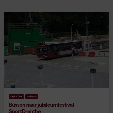
DRENTHE
NIEUWS
Bussen naar jubileumfestival
SportDrenthe