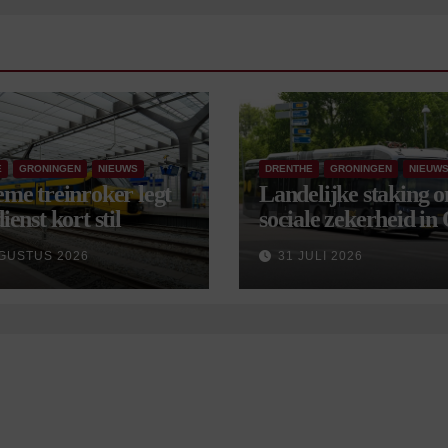
E
GRONINGEN
NIEUWS
DRENTHE
GRONINGEN
NIEUW
eme treinroker legt
Landelijke staking 
ienst kort stil
sociale zekerheid in
aangekondigd voor 
GUSTUS 2026
31 JULI 2026
september