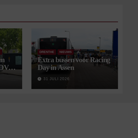
S
DRENTHE
NIEUWS
om
Extra bussen voor Racing
 OV
Day in Assen
9
31 JULI 2026