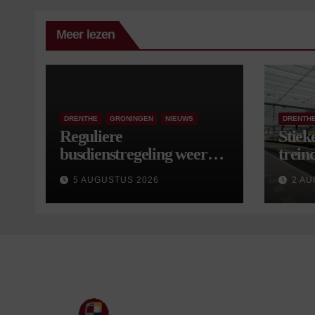
Meer lezen
DRENTHE
GRONINGEN
NIEUWS
DRENTH
Reguliere
Stiek
busdienstregeling weer
treind
van start, met kleine
5 AUGUSTUS 2026
2 AU
wijzigingen