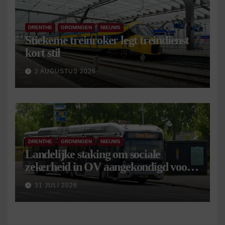
DRENTHE
GRONINGEN
NIEUWS
Stiekeme treinroker legt treindienst
kort stil
2 AUGUSTUS 2026
DRENTHE
GRONINGEN
NIEUWS
Landelijke staking om sociale
zekerheid in OV aangekondigd voor 9
september
31 JULI 2026