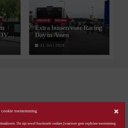
S
DRENTHE
NIEUWS
om
Extra bussen voor Racing
 OV
Day in Assen
9
31 JULI 2026
 cookie toestemming
maliseren. Dit zijn zowel functionele cookies (waarvoor geen expliciete toestemming