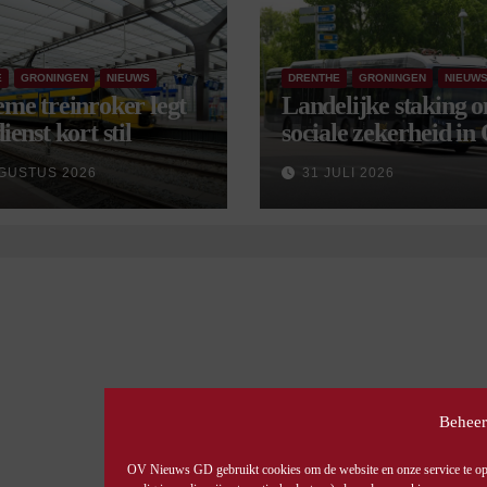
E
GRONINGEN
NIEUWS
DRENTHE
GRONINGEN
NIEUW
eme treinroker legt
Landelijke staking 
ienst kort stil
sociale zekerheid in
aangekondigd voor 
GUSTUS 2026
31 JULI 2026
september
Beheer
OV Nieuws GD gebruikt cookies om de website en onze service te opti