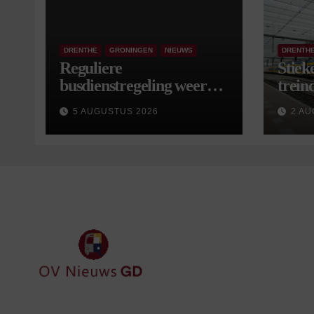
DRENTHE
GRONINGEN
NIEUWS
DRENTH
Reguliere
Stiek
busdienstregeling weer
treind
van start, met kleine
5 AUGUSTUS 2026
2 AU
wijzigingen