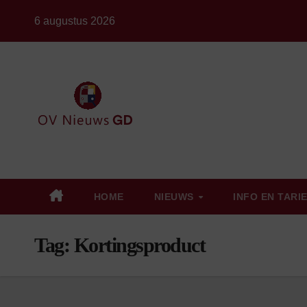
Ga
6 augustus 2026
naar
de
inhoud
HOME
NIEUWS
INFO EN TARI
Tag:
Kortingsproduct