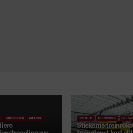
E
GRONINGEN
NIEUWS
DRENTHE
GRONINGEN
NIEUW
liere
Stiekeme treinroker