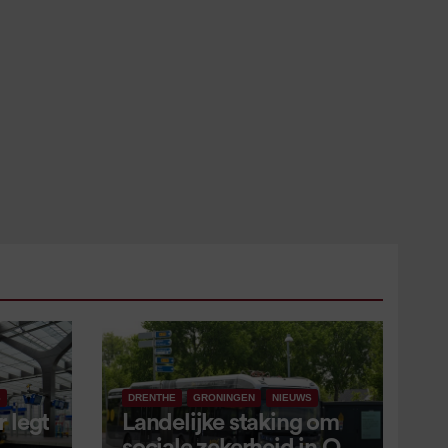
S
DRENTHE
GRONINGEN
NIEUWS
 legt
Landelijke staking om