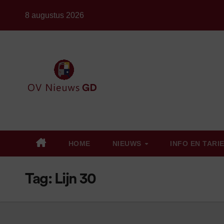
Ga
8 augustus 2026
naar
de
inhoud
HOME
NIEUWS
INFO EN TARI
Tag:
Lijn 30