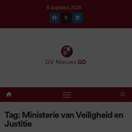
Ga
8 augustus 2026
naar
de
inhoud
Tag:
Ministerie van Veiligheid en
Justitie