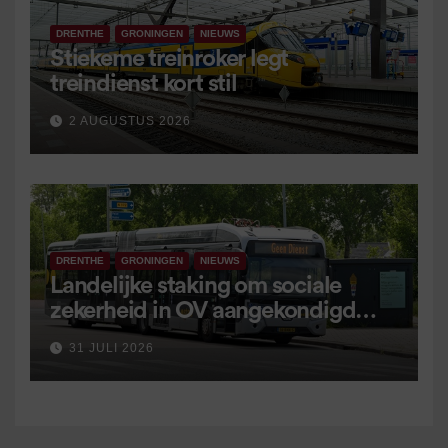
DRENTHE
GRONINGEN
NIEUWS
Stiekeme treinroker legt
treindienst kort stil
2 AUGUSTUS 2026
DRENTHE
GRONINGEN
NIEUWS
Landelijke staking om sociale
zekerheid in OV aangekondigd
voor 9 september
31 JULI 2026